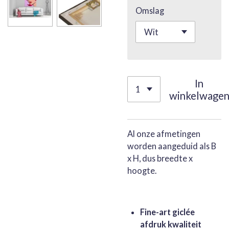
Omslag
In
winkelwage
Al onze afmetingen
worden aangeduid als B
x H, dus breedte x
hoogte.
Fine-art giclée
afdruk kwaliteit