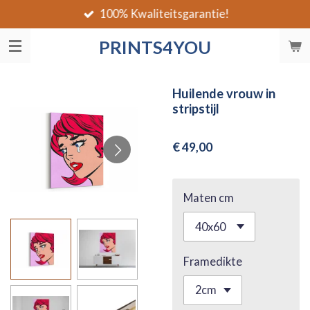
100% Kwaliteitsgarantie!
Ga
direct
PRINTS4YOU
naar
de
hoofdinhoud
Huilende vrouw in
stripstijl
€ 49,00
Maten cm
Framedikte