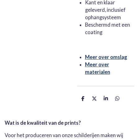
Kant en klaar
geleverd, inclusief
ophangsysteem
Beschermd met een
coating
Meer over omslag
Meer over
materialen
D
D
S
D
e
e
h
e
l
e
a
l
e
l
r
e
n
e
n
Wat is de kwaliteit van de prints?
Voor het produceren van onze schilderijen maken wij