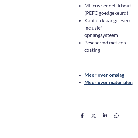
Milieuvriendelijk hout
(PEFC goedgekeurd)
Kant en klaar geleverd,
inclusief
ophangsysteem
Beschermd met een
coating
Meer over omslag
Meer over materialen
D
D
S
D
e
e
h
e
l
e
a
l
e
l
r
e