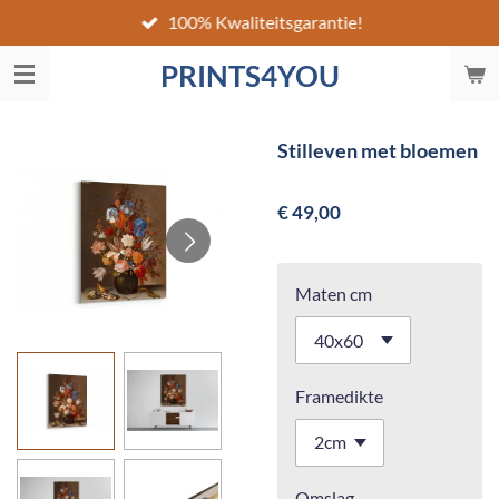
100% Kwaliteitsgarantie!
Ga
direct
PRINTS4YOU
naar
de
hoofdinhoud
Stilleven met bloemen
€ 49,00
Maten cm
Framedikte
Omslag