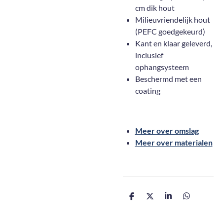
cm dik hout
Milieuvriendelijk hout
(PEFC goedgekeurd)
Kant en klaar geleverd,
inclusief
ophangsysteem
Beschermd met een
coating
Meer over omslag
Meer over materialen
D
D
S
D
e
e
h
e
l
e
a
l