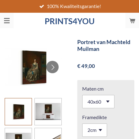
100% Kwaliteitsgarantie!
Ga
direct
PRINTS4YOU
naar
de
hoofdinhoud
Portret van Machteld
Muilman
€ 49,00
Maten cm
Framedikte