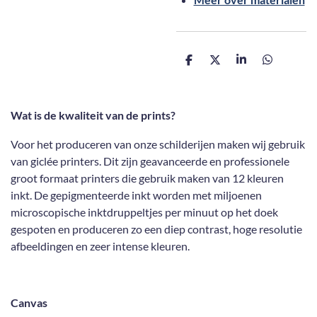
D
D
S
D
e
e
h
e
l
e
a
l
e
l
r
e
n
e
n
Wat is de kwaliteit van de prints?
Voor het produceren van onze schilderijen maken wij gebruik
van giclée printers. Dit zijn geavanceerde en professionele
groot formaat printers die gebruik maken van 12 kleuren
inkt. De gepigmenteerde inkt worden met miljoenen
microscopische inktdruppeltjes per minuut op het doek
gespoten en produceren zo een diep contrast, hoge resolutie
afbeeldingen en zeer intense kleuren.
Canvas