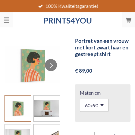
100% Kwaliteitsgarantie!
Ga
direct
PRINTS4YOU
naar
de
hoofdinhoud
Portret van een vrouw
met kort zwart haar en
gestreept shirt
€ 89,00
Maten cm