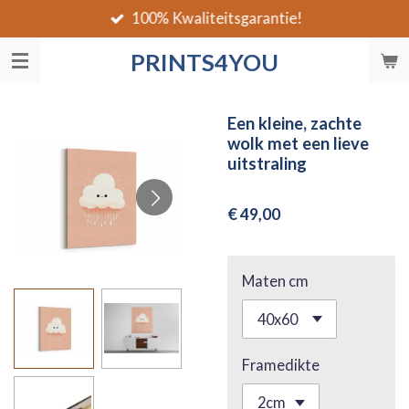
100% Kwaliteitsgarantie!
Ga
direct
PRINTS4YOU
naar
de
hoofdinhoud
Een kleine, zachte
wolk met een lieve
uitstraling
€ 49,00
Maten cm
Framedikte