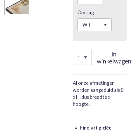
Omslag
In
winkelwage
Al onze afmetingen
worden aangeduid als B
x H, dus breedte x
hoogte.
Fine-art giclée