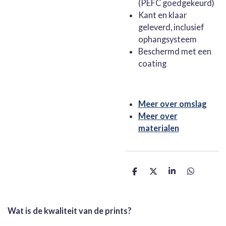
(PEFC goedgekeurd)
Kant en klaar
geleverd, inclusief
ophangsysteem
Beschermd met een
coating
Meer over omslag
Meer over
materialen
D
D
S
D
e
e
h
e
l
e
a
l
e
l
r
e
n
e
n
Wat is de kwaliteit van de prints?