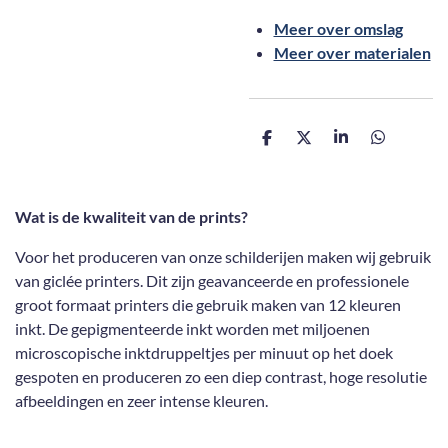
Meer over omslag
Meer over materialen
D
D
S
D
e
e
h
e
l
e
a
l
e
l
r
e
n
e
n
Wat is de kwaliteit van de prints?
Voor het produceren van onze schilderijen maken wij gebruik
van giclée printers. Dit zijn geavanceerde en professionele
groot formaat printers die gebruik maken van 12 kleuren
inkt. De gepigmenteerde inkt worden met miljoenen
microscopische inktdruppeltjes per minuut op het doek
gespoten en produceren zo een diep contrast, hoge resolutie
afbeeldingen en zeer intense kleuren.