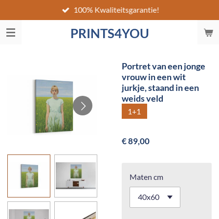
100% Kwaliteitsgarantie!
Ga
direct
PRINTS4YOU
naar
de
hoofdinhoud
Portret van een jonge
vrouw in een wit
jurkje, staand in een
weids veld
1+1
€ 89,00
Maten cm