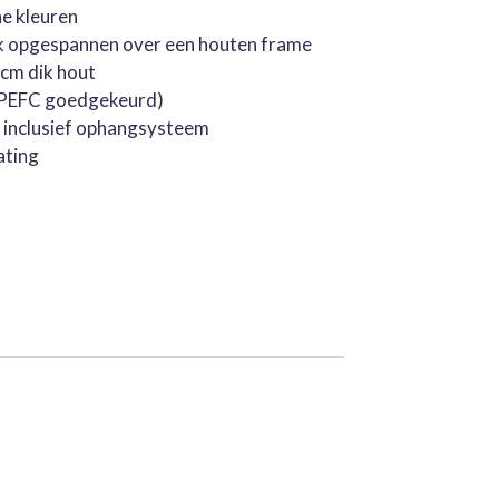
he kleuren
k opgespannen over een houten frame
cm dik hout
 (PEFC goedgekeurd)
, inclusief ophangsysteem
ating