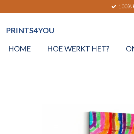
100% K
Ga
direct
naar
PRINTS4YOU
de
hoofdinhoud
HOME
HOE WERKT HET?
O