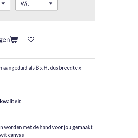
agen
 aangeduid als B x H, dus breedte x
 kwaliteit
jen worden met de hand voor jou gemaakt
rwit canvas