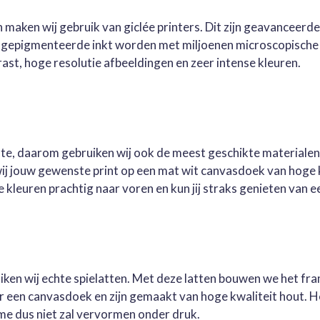
 maken wij gebruik van giclée printers. Dit zijn geavanceerd
e gepigmenteerde inkt worden met miljoenen microscopische 
st, hoge resolutie afbeeldingen en zeer intense kleuren.
este, daarom gebruiken wij ook de meest geschikte materialen
wij jouw gewenste print op een mat wit canvasdoek van hoge 
kleuren prachtig naar voren en kun jij straks genieten van ee
ruiken wij echte spielatten. Met deze latten bouwen we het fr
oor een canvasdoek en zijn gemaakt van hoge kwaliteit hout. 
me dus niet zal vervormen onder druk.