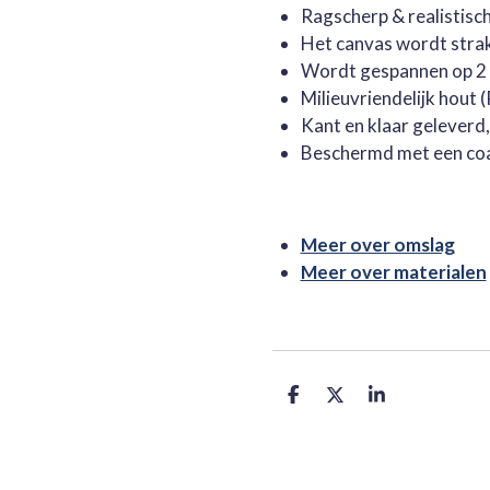
Ragscherp & realistisc
Het canvas wordt stra
Wordt gespannen op 2 
Milieuvriendelijk hout
Kant en klaar geleverd
Beschermd met een co
Meer over omslag
Meer over materialen
D
D
S
e
e
h
l
e
a
e
l
r
n
e