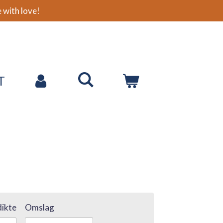
with love!
T
ikte
Omslag