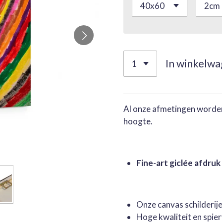
In winkelw
Al onze afmetingen worden
hoogte.
Fine-art giclée afdruk
Onze canvas schilderi
Hoge kwaliteit en spie