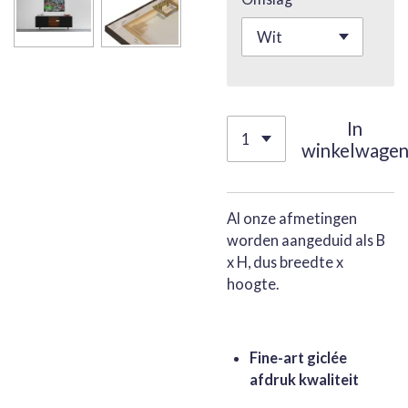
In
winkelwage
Al onze afmetingen
worden aangeduid als B
x H, dus breedte x
hoogte.
Fine-art giclée
afdruk kwaliteit