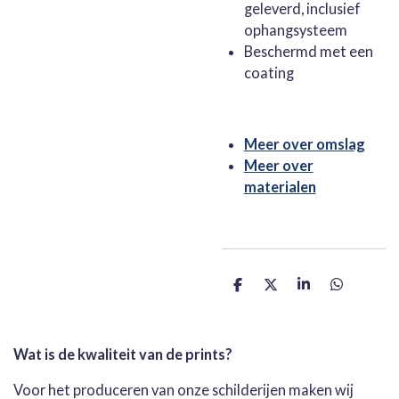
geleverd, inclusief
ophangsysteem
Beschermd met een
coating
Meer over omslag
Meer over
materialen
D
D
S
D
e
e
h
e
l
e
a
l
e
l
r
e
n
e
n
Wat is de kwaliteit van de prints?
Voor het produceren van onze schilderijen maken wij