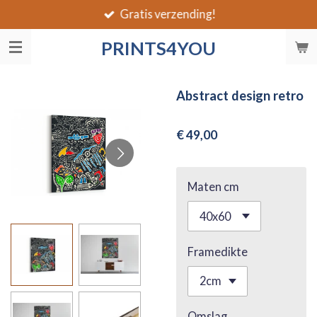
Gratis verzending!
Ga
direct
PRINTS4YOU
naar
de
hoofdinhoud
Abstract design retro
€ 49,00
Maten cm
Framedikte
Omslag