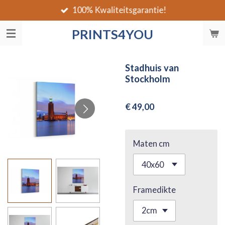
100% Kwaliteitsgarantie!
Ga
direct
PRINTS4YOU
naar
de
hoofdinhoud
Stadhuis van
Stockholm
€ 49,00
Maten cm
Framedikte