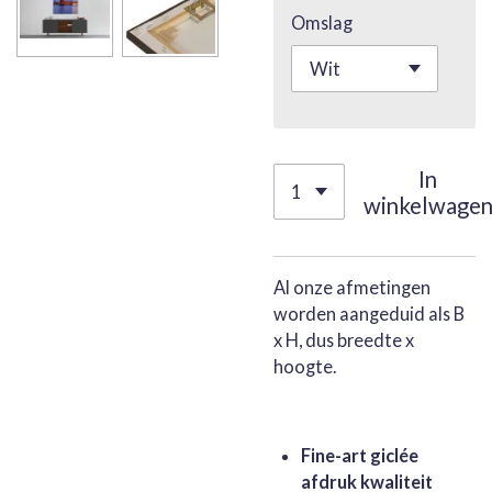
Omslag
In
winkelwage
Al onze afmetingen
worden aangeduid als B
x H, dus breedte x
hoogte.
Fine-art giclée
afdruk kwaliteit