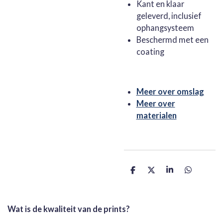
Kant en klaar
geleverd, inclusief
ophangsysteem
Beschermd met een
coating
Meer over omslag
Meer over
materialen
D
D
S
D
e
e
h
e
l
e
a
l
e
l
r
e
n
e
n
Wat is de kwaliteit van de prints?