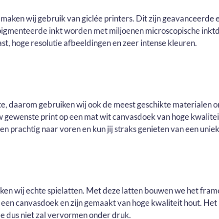
maken wij gebruik van giclée printers. Dit zijn geavanceerde e
pigmenteerde inkt worden met miljoenen microscopische inktd
t, hoge resolutie afbeeldingen en zeer intense kleuren.
ste, daarom gebruiken wij ook de meest geschikte materialen o
ouw gewenste print op een mat wit canvasdoek van hoge kwalite
n prachtig naar voren en kun jij straks genieten van een uniek 
uiken wij echte spielatten. Met deze latten bouwen we het fram
r een canvasdoek en zijn gemaakt van hoge kwaliteit hout. He
e dus niet zal vervormen onder druk.