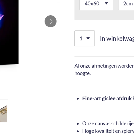
In winkelwa
Al onze afmetingen worden 
hoogte.
Fine-art giclée afdruk 
Onze canvas schilderij
Hoge kwaliteit en spier