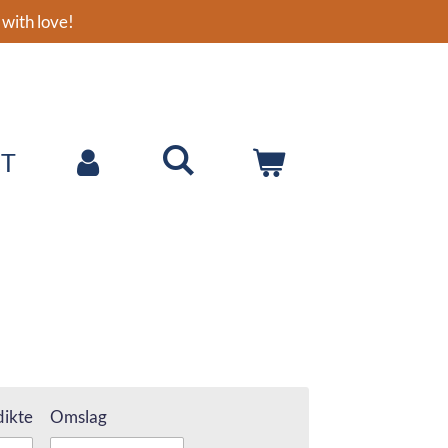
with love!
T
ikte
Omslag