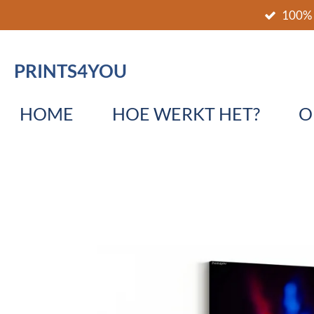
100% 
Ga
direct
naar
PRINTS4YOU
de
hoofdinhoud
HOME
HOE WERKT HET?
O