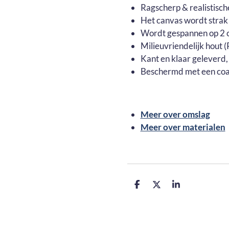
Ragscherp & realistisch
Het canvas wordt strak
Wordt gespannen op 2 c
Milieuvriendelijk hout
Kant en klaar geleverd,
Beschermd met een coa
Meer over omslag
Meer over materialen
D
D
S
e
e
h
l
e
a
e
l
r
n
e