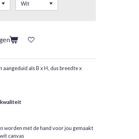
agen
 aangeduid als B x H, dus breedte x
 kwaliteit
jen worden met de hand voor jou gemaakt
rwit canvas