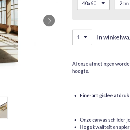
In winkelw
Al onze afmetingen worden
hoogte.
Fine-art giclée afdruk
Onze canvas schilderi
Hoge kwaliteit en spie