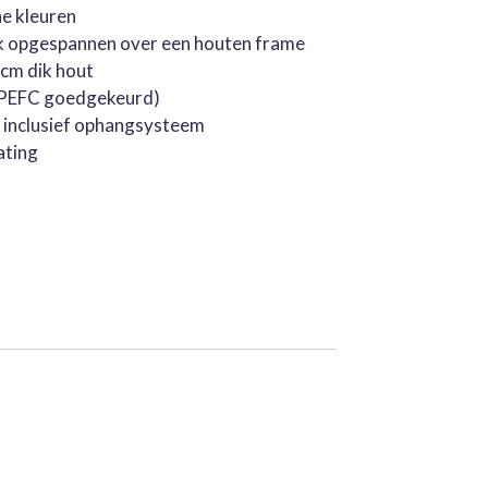
he kleuren
k opgespannen over een houten frame
cm dik hout
 (PEFC goedgekeurd)
, inclusief ophangsysteem
ating