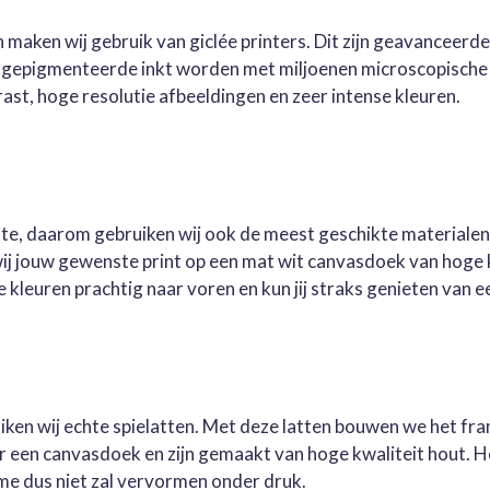
 maken wij gebruik van giclée printers. Dit zijn geavanceerd
e gepigmenteerde inkt worden met miljoenen microscopische 
st, hoge resolutie afbeeldingen en zeer intense kleuren.
este, daarom gebruiken wij ook de meest geschikte materialen
wij jouw gewenste print op een mat wit canvasdoek van hoge 
kleuren prachtig naar voren en kun jij straks genieten van ee
ruiken wij echte spielatten. Met deze latten bouwen we het fr
oor een canvasdoek en zijn gemaakt van hoge kwaliteit hout. 
me dus niet zal vervormen onder druk.