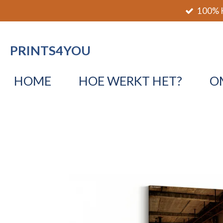
100% K
Ga
direct
naar
PRINTS4YOU
de
hoofdinhoud
HOME
HOE WERKT HET?
O