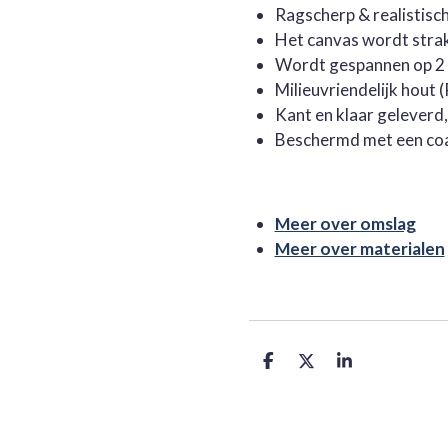
Ragscherp & realistisc
Het canvas wordt stra
Wordt gespannen op 2 
Milieuvriendelijk hout
Kant en klaar geleverd
Beschermd met een co
Meer over omslag
Meer over materialen
D
D
S
e
e
h
l
e
a
e
l
r
n
e