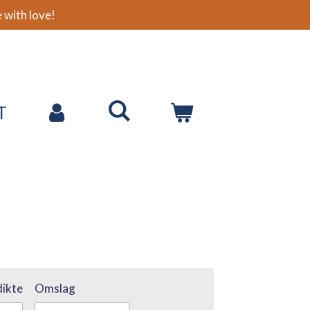
with love!
T
ikte
Omslag