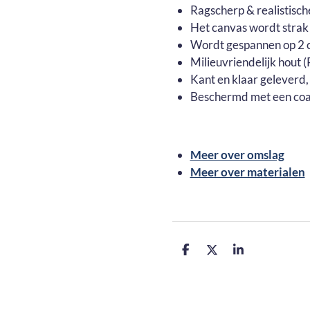
Ragscherp & realistisch
Het canvas wordt strak
Wordt gespannen op 2 c
Milieuvriendelijk hout
Kant en klaar geleverd,
Beschermd met een coa
Meer over omslag
Meer over materialen
D
D
S
e
e
h
l
e
a
e
l
r
n
e