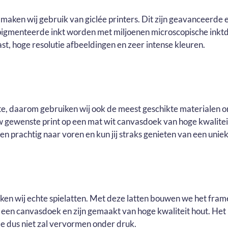
maken wij gebruik van giclée printers. Dit zijn geavanceerde e
pigmenteerde inkt worden met miljoenen microscopische inktd
t, hoge resolutie afbeeldingen en zeer intense kleuren.
ste, daarom gebruiken wij ook de meest geschikte materialen o
ouw gewenste print op een mat wit canvasdoek van hoge kwalite
n prachtig naar voren en kun jij straks genieten van een uniek 
uiken wij echte spielatten. Met deze latten bouwen we het fram
r een canvasdoek en zijn gemaakt van hoge kwaliteit hout. He
e dus niet zal vervormen onder druk.