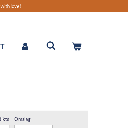
with love!
T
ikte
Omslag