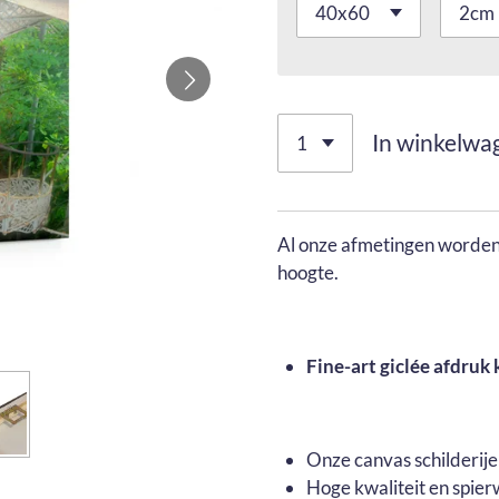
In winkelwa
Al onze afmetingen worden 
hoogte.
Fine-art giclée afdruk 
Onze canvas schilderij
Hoge kwaliteit en spier