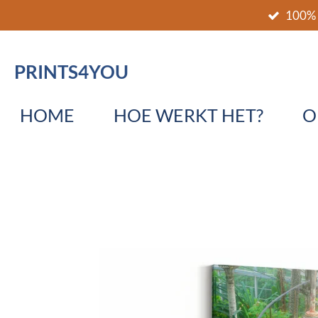
100% 
Ga
direct
naar
PRINTS4YOU
de
hoofdinhoud
HOME
HOE WERKT HET?
O