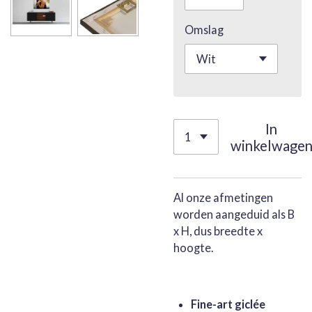
Omslag
In
winkelwage
Al onze afmetingen
worden aangeduid als B
x H, dus breedte x
hoogte.
Fine-art giclée