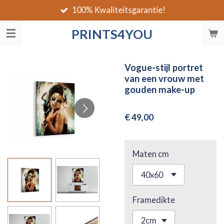
100% Kwaliteitsgarantie!
Ga
direct
PRINTS4YOU
naar
de
hoofdinhoud
Vogue-stijl portret
van een vrouw met
gouden make-up
€ 49,00
Maten cm
Framedikte