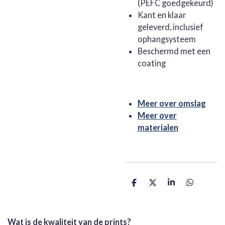
(PEFC goedgekeurd)
Kant en klaar
geleverd, inclusief
ophangsysteem
Beschermd met een
coating
Meer over omslag
Meer over
materialen
D
D
S
D
e
e
h
e
l
e
a
l
e
l
r
e
n
e
n
Wat is de kwaliteit van de prints?