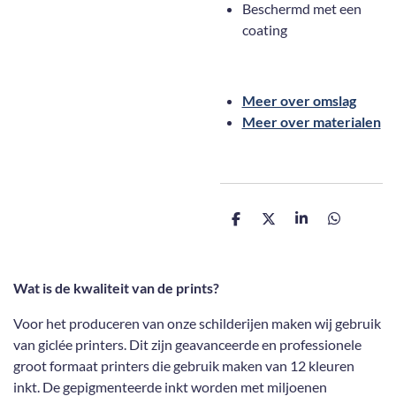
Beschermd met een
coating
Meer over omslag
Meer over materialen
D
D
S
D
e
e
h
e
l
e
a
l
e
l
r
e
n
e
n
Wat is de kwaliteit van de prints?
Voor het produceren van onze schilderijen maken wij gebruik
van giclée printers. Dit zijn geavanceerde en professionele
groot formaat printers die gebruik maken van 12 kleuren
inkt. De gepigmenteerde inkt worden met miljoenen