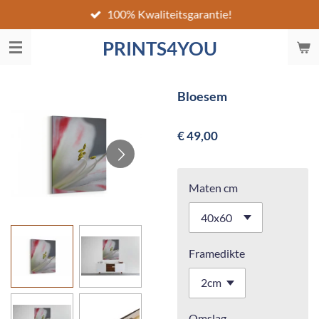
100% Kwaliteitsgarantie!
Ga
direct
PRINTS4YOU
naar
de
hoofdinhoud
Bloesem
€ 49,00
Maten cm
Framedikte
Omslag