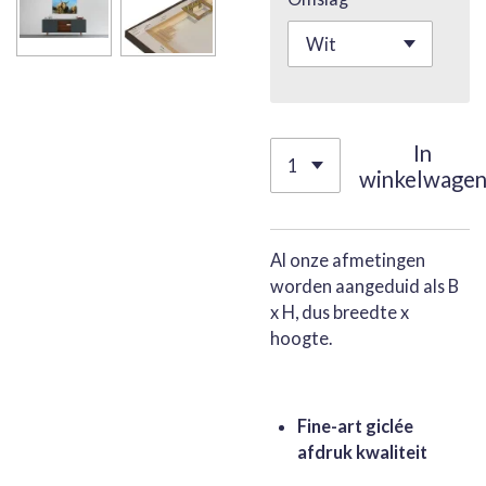
In
winkelwage
Al onze afmetingen
worden aangeduid als B
x H, dus breedte x
hoogte.
Fine-art giclée
afdruk kwaliteit