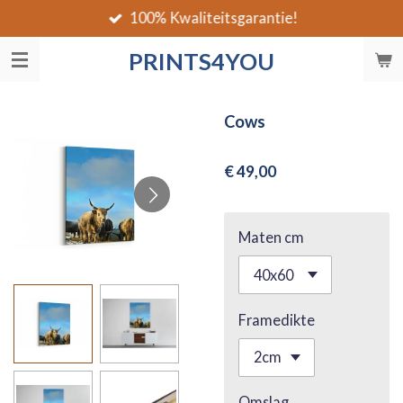
100% Kwaliteitsgarantie!
Ga
direct
PRINTS4YOU
naar
de
hoofdinhoud
Cows
€ 49,00
Maten cm
Framedikte
Omslag