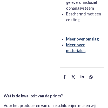
geleverd, inclusief
ophangsysteem
Beschermd met een
coating
Meer over omslag
Meer over
materialen
D
D
S
D
e
e
h
e
l
e
a
l
e
l
r
e
n
e
n
Wat is de kwaliteit van de prints?
Voor het produceren van onze schilderijen maken wij