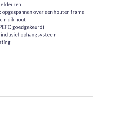
he kleuren
k opgespannen over een houten frame
cm dik hout
 (PEFC goedgekeurd)
, inclusief ophangsysteem
ating