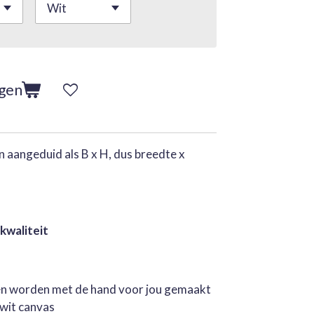
agen
 aangeduid als B x H, dus breedte x
 kwaliteit
jen worden met de hand voor jou gemaakt
rwit canvas