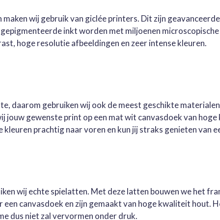
 maken wij gebruik van giclée printers. Dit zijn geavanceerd
e gepigmenteerde inkt worden met miljoenen microscopische 
st, hoge resolutie afbeeldingen en zeer intense kleuren.
este, daarom gebruiken wij ook de meest geschikte materialen
wij jouw gewenste print op een mat wit canvasdoek van hoge 
kleuren prachtig naar voren en kun jij straks genieten van ee
ruiken wij echte spielatten. Met deze latten bouwen we het fr
oor een canvasdoek en zijn gemaakt van hoge kwaliteit hout. 
me dus niet zal vervormen onder druk.