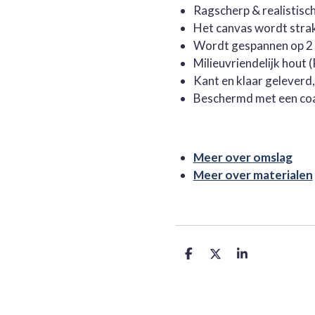
Ragscherp & realistisc
Het canvas wordt stra
Wordt gespannen op 2 
Milieuvriendelijk hout
Kant en klaar geleverd
Beschermd met een co
Meer over omslag
Meer over materialen
D
D
S
e
e
h
l
e
a
e
l
r
n
e