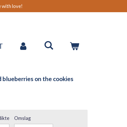
with love!
T
d blueberries on the cookies
ikte
Omslag