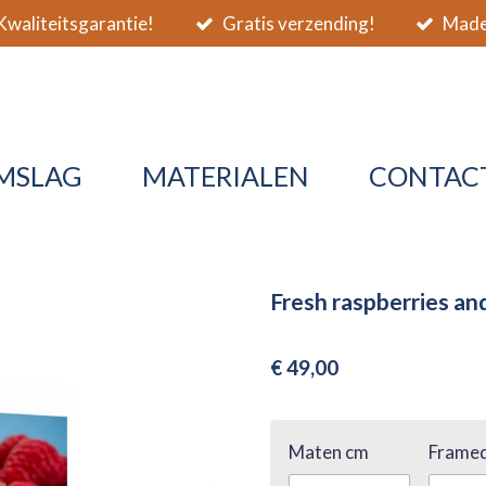
waliteitsgarantie!
Gratis verzending!
Made 
MSLAG
MATERIALEN
CONTAC
Fresh raspberries an
€ 49,00
Maten cm
Framed