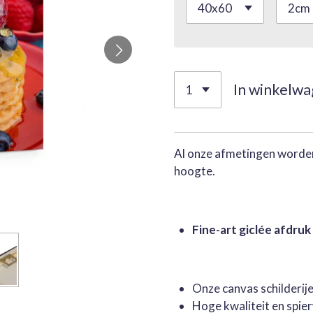
In winkelw
Al onze afmetingen worden
hoogte.
Fine-art giclée afdruk
Onze canvas schilderi
Hoge kwaliteit en spie