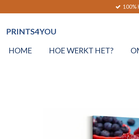
100% K
Ga
direct
naar
PRINTS4YOU
de
hoofdinhoud
HOME
HOE WERKT HET?
O