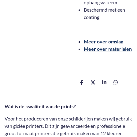
ophangsysteem
Beschermd met een
coating
Meer over omslag
Meer over materialen
D
D
S
D
e
e
h
e
l
e
a
l
e
l
r
e
n
e
n
Wat is de kwaliteit van de prints?
Voor het produceren van onze schilderijen maken wij gebruik
van giclée printers. Dit zijn geavanceerde en professionele
groot formaat printers die gebruik maken van 12 kleuren