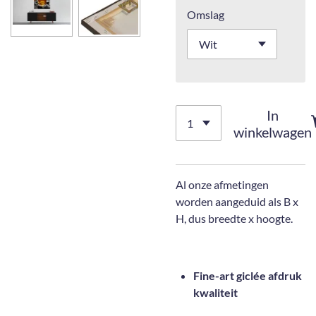
Omslag
In
winkelwagen
Al onze afmetingen
worden aangeduid als B x
H, dus breedte x hoogte.
Fine-art giclée afdruk
kwaliteit