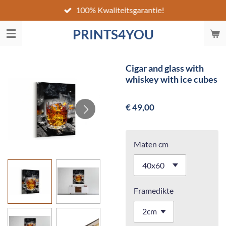
100% Kwaliteitsgarantie!
Ga
direct
PRINTS4YOU
naar
de
hoofdinhoud
Cigar and glass with
whiskey with ice cubes
€ 49,00
Maten cm
Framedikte