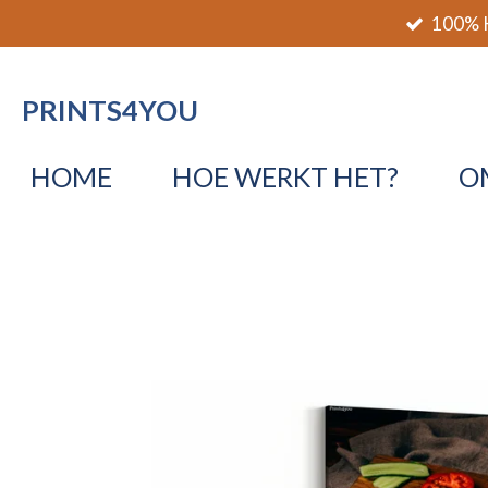
100% K
Ga
direct
naar
PRINTS4YOU
de
hoofdinhoud
HOME
HOE WERKT HET?
O