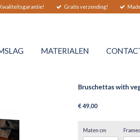
waliteitsgarantie!
Gratis verzending!
Made 
MSLAG
MATERIALEN
CONTAC
Bruschettas with veg
€ 49,00
Maten cm
Framed