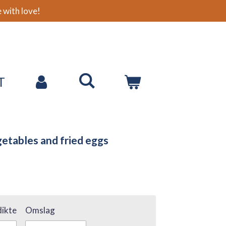
with love!
T
etables and fried eggs
ikte
Omslag