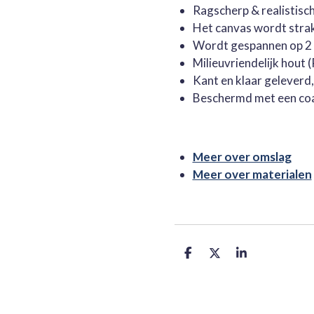
Ragscherp & realistisc
Het canvas wordt stra
Wordt gespannen op 2 
Milieuvriendelijk hout
Kant en klaar geleverd
Beschermd met een co
Meer over omslag
Meer over materialen
D
D
S
e
e
h
l
e
a
e
l
r
n
e