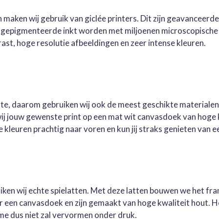
 maken wij gebruik van giclée printers. Dit zijn geavanceerd
e gepigmenteerde inkt worden met miljoenen microscopische 
st, hoge resolutie afbeeldingen en zeer intense kleuren.
este, daarom gebruiken wij ook de meest geschikte materialen
wij jouw gewenste print op een mat wit canvasdoek van hoge 
kleuren prachtig naar voren en kun jij straks genieten van ee
ruiken wij echte spielatten. Met deze latten bouwen we het fr
oor een canvasdoek en zijn gemaakt van hoge kwaliteit hout. 
me dus niet zal vervormen onder druk.