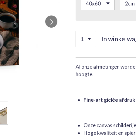
In winkelw
Al onze afmetingen worden
hoogte.
Fine-art giclée afdruk
Onze canvas schilderi
Hoge kwaliteit en spie