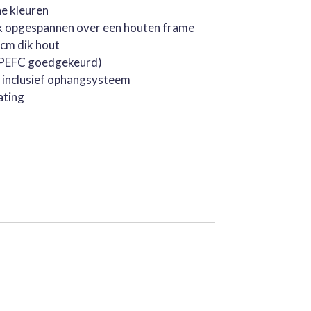
he kleuren
k opgespannen over een houten frame
cm dik hout
 (PEFC goedgekeurd)
, inclusief ophangsysteem
ating