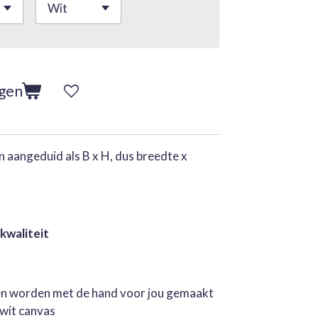
agen
 aangeduid als B x H, dus breedte x
 kwaliteit
jen worden met de hand voor jou gemaakt
rwit canvas