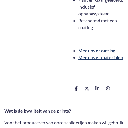
inclusief
ophangsysteem
Beschermd met een
coating
Meer over omslag
Meer over materialen
D
D
S
D
e
e
h
e
l
e
a
l
e
l
r
e
n
e
n
Wat is de kwaliteit van de prints?
Voor het produceren van onze schilderijen maken wij gebruik