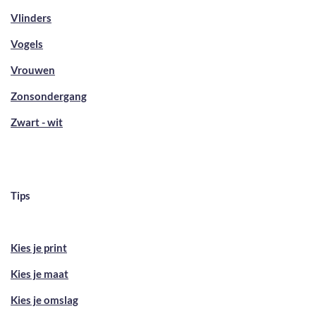
Vlinders
Vogels
Vrouwen
Zonsondergang
Zwart - wit
Tips
Kies je print
Kies je maat
Kies je omslag