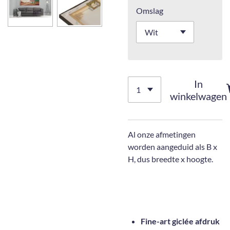
Omslag
In
winkelwagen
Al onze afmetingen
worden aangeduid als B x
H, dus breedte x hoogte.
Fine-art giclée afdruk