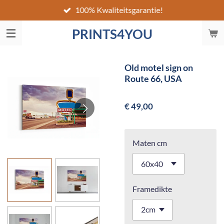
100% Kwaliteitsgarantie!
Ga
direct
PRINTS4YOU
naar
de
hoofdinhoud
Old motel sign on
Route 66, USA
€ 49,00
Maten cm
Framedikte