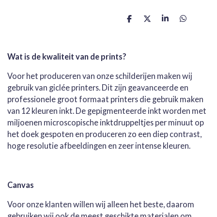
D
D
S
D
e
e
h
e
l
e
a
l
e
l
r
e
n
e
n
Wat is de kwaliteit van de prints?
Voor het produceren van onze schilderijen maken wij
gebruik van giclée printers. Dit zijn geavanceerde en
professionele groot formaat printers die gebruik maken
van 12 kleuren inkt. De gepigmenteerde inkt worden met
miljoenen microscopische inktdruppeltjes per minuut op
het doek gespoten en produceren zo een diep contrast,
hoge resolutie afbeeldingen en zeer intense kleuren.
Canvas
Voor onze klanten willen wij alleen het beste, daarom
gebruiken wij ook de meest geschikte materialen om