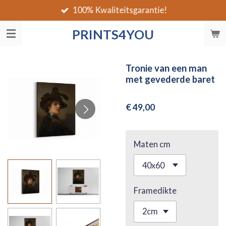
100% Kwaliteitsgarantie!
Ga
direct
PRINTS4YOU
naar
de
hoofdinhoud
Tronie van een man
met gevederde baret
€ 49,00
Maten cm
Framedikte