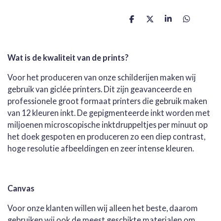
D
D
S
D
e
e
h
e
l
e
a
l
e
l
r
e
n
e
n
Wat is de kwaliteit van de prints?
Voor het produceren van onze schilderijen maken wij
gebruik van giclée printers. Dit zijn geavanceerde en
professionele groot formaat printers die gebruik maken
van 12 kleuren inkt. De gepigmenteerde inkt worden met
miljoenen microscopische inktdruppeltjes per minuut op
het doek gespoten en produceren zo een diep contrast,
hoge resolutie afbeeldingen en zeer intense kleuren.
Canvas
Voor onze klanten willen wij alleen het beste, daarom
gebruiken wij ook de meest geschikte materialen om