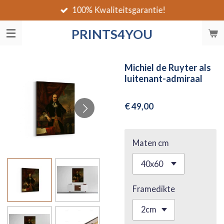
100% Kwaliteitsgarantie!
Ga
direct
PRINTS4YOU
naar
de
hoofdinhoud
Michiel de Ruyter als
luitenant-admiraal
€ 49,00
Maten cm
Framedikte