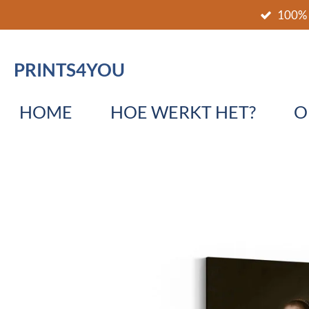
100% 
Ga
direct
naar
PRINTS4YOU
de
hoofdinhoud
HOME
HOE WERKT HET?
O