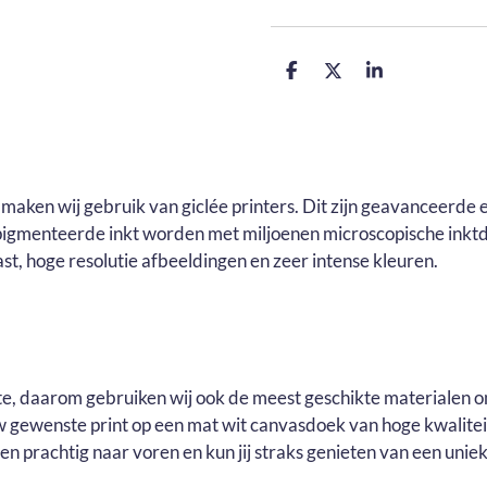
D
D
S
e
e
h
l
e
a
e
l
r
n
e
maken wij gebruik van giclée printers. Dit zijn geavanceerde e
pigmenteerde inkt worden met miljoenen microscopische inktd
t, hoge resolutie afbeeldingen en zeer intense kleuren.
ste, daarom gebruiken wij ook de meest geschikte materialen o
ouw gewenste print op een mat wit canvasdoek van hoge kwalite
n prachtig naar voren en kun jij straks genieten van een uniek 