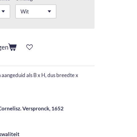
gen
aangeduid als B x H, dus breedte x
ornelisz. Verspronck, 1652
kwaliteit