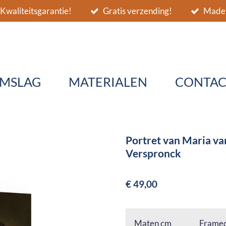
Kwaliteitsgarantie!
Gratis verzending!
Made 
MSLAG
MATERIALEN
CONTAC
Portret van Maria van
Verspronck
€ 49,00
Maten cm
Framed