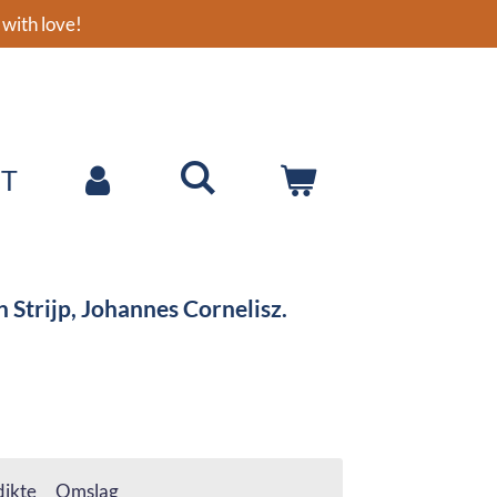
with love!
T
 Strijp, Johannes Cornelisz.
ikte
Omslag