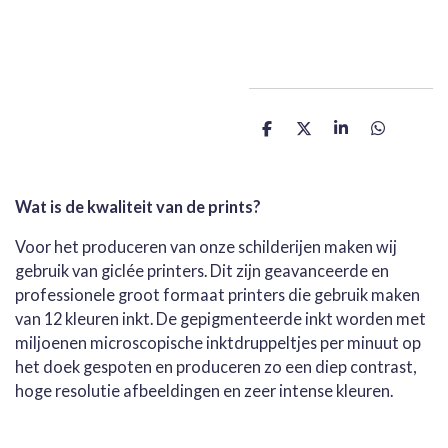
D
D
S
D
e
e
h
e
l
e
a
l
e
l
r
e
n
e
n
Wat is de kwaliteit van de prints?
Voor het produceren van onze schilderijen maken wij
gebruik van giclée printers. Dit zijn geavanceerde en
professionele groot formaat printers die gebruik maken
van 12 kleuren inkt. De gepigmenteerde inkt worden met
miljoenen microscopische inktdruppeltjes per minuut op
het doek gespoten en produceren zo een diep contrast,
hoge resolutie afbeeldingen en zeer intense kleuren.