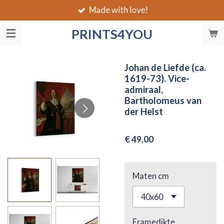
Made with love!
Ga
direct
PRINTS4YOU
naar
de
hoofdinhoud
Johan de Liefde (ca.
1619-73). Vice-
admiraal,
Bartholomeus van
der Helst
€ 49,00
Maten cm
Framedikte