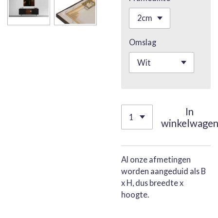
Omslag
In
winkelwage
Al onze afmetingen
worden aangeduid als B
x H, dus breedte x
hoogte.