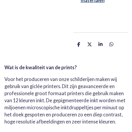
materialen
D
D
S
D
e
e
h
e
l
e
a
l
e
l
r
e
n
e
n
Wat is de kwaliteit van de prints?
Voor het produceren van onze schilderijen maken wij
gebruik van giclée printers. Dit zijn geavanceerde en
professionele groot formaat printers die gebruik maken
van 12 kleuren inkt. De gepigmenteerde inkt worden met
miljoenen microscopische inktdruppeltjes per minuut op
het doek gespoten en produceren zo een diep contrast,
hoge resolutie afbeeldingen en zeer intense kleuren.