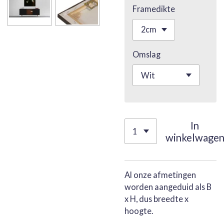
Framedikte
Omslag
In
winkelwage
Al onze afmetingen
worden aangeduid als B
x H, dus breedte x
hoogte.