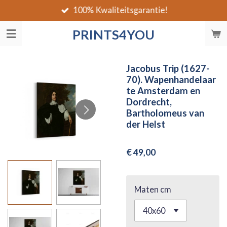
100% Kwaliteitsgarantie!
Ga
direct
PRINTS4YOU
naar
de
hoofdinhoud
Jacobus Trip (1627-
70). Wapenhandelaar
te Amsterdam en
Dordrecht,
Bartholomeus van
der Helst
€ 49,00
Maten cm