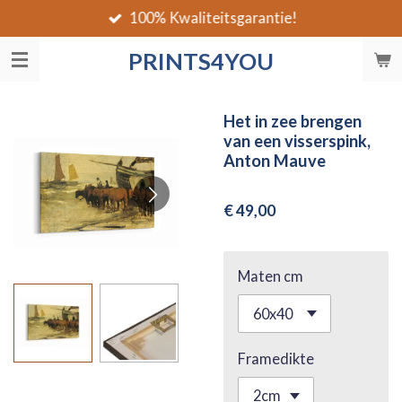
100% Kwaliteitsgarantie!
Ga
direct
PRINTS4YOU
naar
de
hoofdinhoud
Het in zee brengen
van een visserspink,
Anton Mauve
€ 49,00
Maten cm
Framedikte