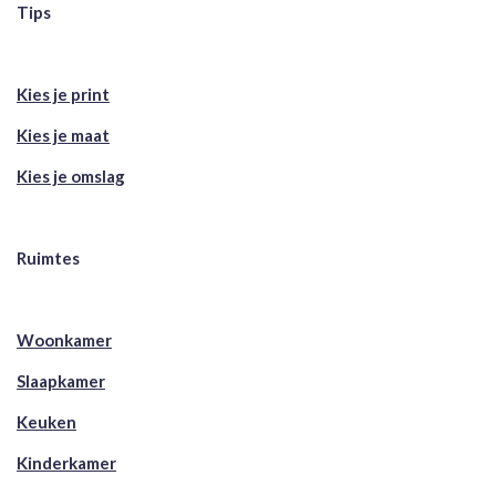
Tips
Kies je print
Kies je maat
Kies je omslag
Ruimtes
Woonkamer
Slaapkamer
Keuken
Kinderkamer