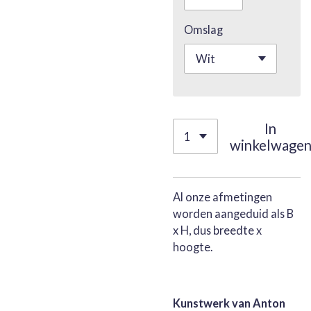
Omslag
In
winkelwage
Al onze afmetingen
worden aangeduid als B
x H, dus breedte x
hoogte.
Kunstwerk van Anton