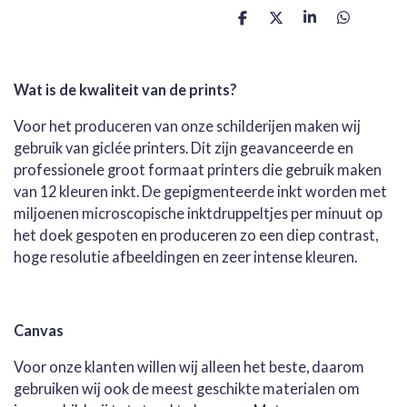
D
D
S
D
e
e
h
e
l
e
a
l
e
l
r
e
n
e
n
Wat is de kwaliteit van de prints?
Voor het produceren van onze schilderijen maken wij
gebruik van giclée printers. Dit zijn geavanceerde en
professionele groot formaat printers die gebruik maken
van 12 kleuren inkt. De gepigmenteerde inkt worden met
miljoenen microscopische inktdruppeltjes per minuut op
het doek gespoten en produceren zo een diep contrast,
hoge resolutie afbeeldingen en zeer intense kleuren.
Canvas
Voor onze klanten willen wij alleen het beste, daarom
gebruiken wij ook de meest geschikte materialen om