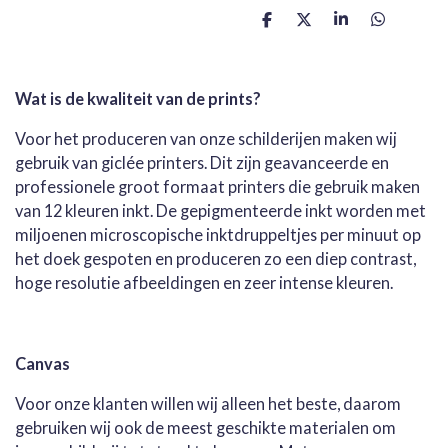
D
D
S
D
e
e
h
e
l
e
a
l
e
l
r
e
n
e
n
Wat is de kwaliteit van de prints?
Voor het produceren van onze schilderijen maken wij
gebruik van giclée printers. Dit zijn geavanceerde en
professionele groot formaat printers die gebruik maken
van 12 kleuren inkt. De gepigmenteerde inkt worden met
miljoenen microscopische inktdruppeltjes per minuut op
het doek gespoten en produceren zo een diep contrast,
hoge resolutie afbeeldingen en zeer intense kleuren.
Canvas
Voor onze klanten willen wij alleen het beste, daarom
gebruiken wij ook de meest geschikte materialen om