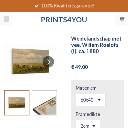
100% Kwaliteitsgarantie!
Ga
direct
PRINTS4YOU
naar
de
hoofdinhoud
Weidelandschap met
vee, Willem Roelofs
(I), ca. 1880
€ 49,00
Maten cm
Framedikte