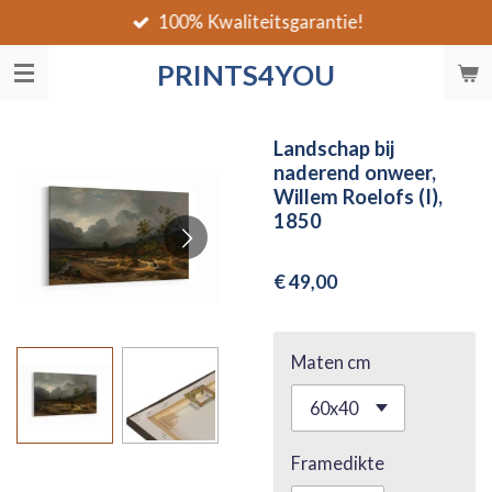
100% Kwaliteitsgarantie!
Ga
direct
PRINTS4YOU
naar
de
hoofdinhoud
Landschap bij
naderend onweer,
Willem Roelofs (I),
1850
€ 49,00
Maten cm
Framedikte