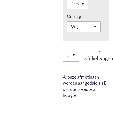
Omslag
In
winkelwage
Al onze afmetingen
worden aangeduid als B
x H, dus breedte x
hoogte.