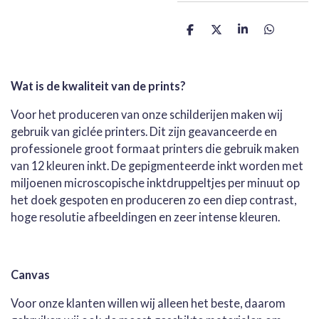
D
D
S
D
e
e
h
e
l
e
a
l
e
l
r
e
n
e
n
Wat is de kwaliteit van de prints?
Voor het produceren van onze schilderijen maken wij
gebruik van giclée printers. Dit zijn geavanceerde en
professionele groot formaat printers die gebruik maken
van 12 kleuren inkt. De gepigmenteerde inkt worden met
miljoenen microscopische inktdruppeltjes per minuut op
het doek gespoten en produceren zo een diep contrast,
hoge resolutie afbeeldingen en zeer intense kleuren.
Canvas
Voor onze klanten willen wij alleen het beste, daarom