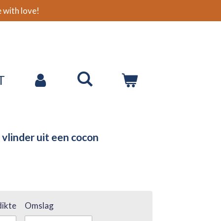
with love!
T
vlinder uit een cocon
ikte
Omslag