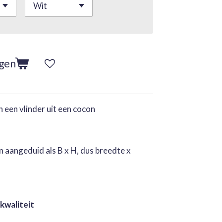
agen
n een vlinder uit een cocon
 aangeduid als B x H, dus breedte x
 kwaliteit