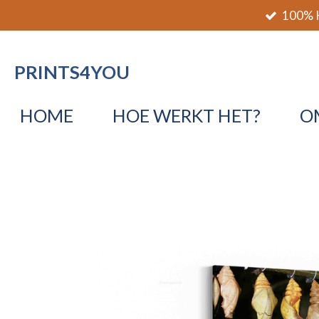
100% K
Ga
direct
naar
PRINTS4YOU
de
hoofdinhoud
HOME
HOE WERKT HET?
O