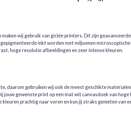
D
D
S
e
e
h
l
e
a
e
l
r
n
e
 maken wij gebruik van giclée printers. Dit zijn geavanceerd
e gepigmenteerde inkt worden met miljoenen microscopische 
st, hoge resolutie afbeeldingen en zeer intense kleuren.
este, daarom gebruiken wij ook de meest geschikte materialen
wij jouw gewenste print op een mat wit canvasdoek van hoge 
kleuren prachtig naar voren en kun jij straks genieten van ee