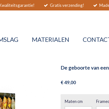
waliteitsgarantie!
Gratis verzending!
Made 
MSLAG
MATERIALEN
CONTAC
De geboorte van een 
€ 49,00
Maten cm
Framed