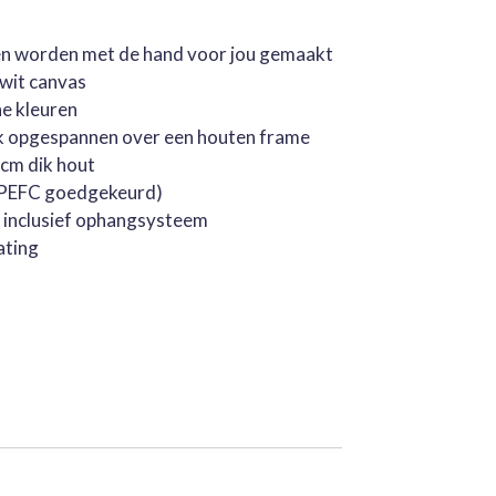
jen worden met de hand voor jou gemaakt
rwit canvas
he kleuren
k opgespannen over een houten frame
cm dik hout
 (PEFC goedgekeurd)
, inclusief ophangsysteem
ating