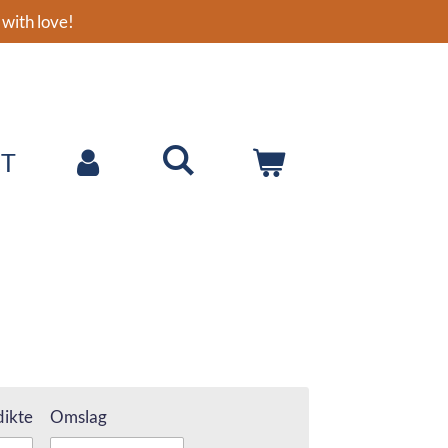
with love!
T
ikte
Omslag