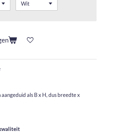
gen
e
aangeduid als B x H, dus breedte x
kwaliteit