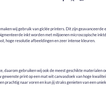
D
D
S
e
e
h
l
e
a
e
l
r
n
e
maken wij gebruik van giclée printers. Dit zijn geavanceerde e
pigmenteerde inkt worden met miljoenen microscopische inktd
t, hoge resolutie afbeeldingen en zeer intense kleuren.
ste, daarom gebruiken wij ook de meest geschikte materialen o
ouw gewenste print op een mat wit canvasdoek van hoge kwalite
n prachtig naar voren en kun jij straks genieten van een uniek 