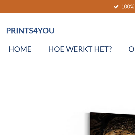
100% 
Ga
direct
naar
PRINTS4YOU
de
hoofdinhoud
HOME
HOE WERKT HET?
O