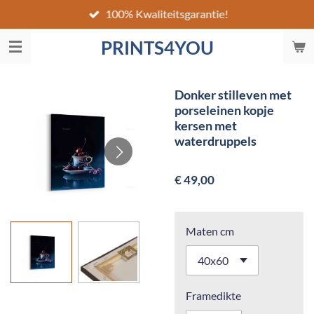
100% Kwaliteitsgarantie!
Ga
direct
PRINTS4YOU
naar
de
hoofdinhoud
Donker stilleven met
porseleinen kopje
kersen met
waterdruppels
€ 49,00
Maten cm
Framedikte