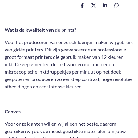
D
D
S
D
e
e
h
e
l
e
a
l
e
l
r
e
n
e
n
Wat is de kwaliteit van de prints?
Voor het produceren van onze schilderijen maken wij gebruik
van giclée printers. Dit zijn geavanceerde en professionele
groot formaat printers die gebruik maken van 12 kleuren
inkt. De gepigmenteerde inkt worden met miljoenen
microscopische inktdruppeltjes per minuut op het doek
gespoten en produceren zo een diep contrast, hoge resolutie
afbeeldingen en zeer intense kleuren.
Canvas
Voor onze klanten willen wij alleen het beste, daarom
gebruiken wij ook de meest geschikte materialen om jouw