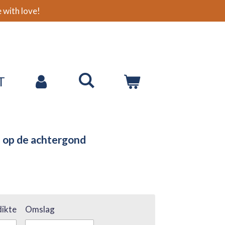
with love!
T
 op de achtergond
ikte
Omslag