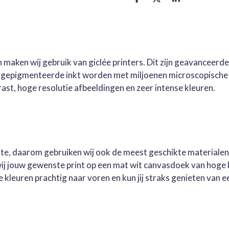
D
D
S
e
e
h
l
e
a
e
l
r
n
e
 maken wij gebruik van giclée printers. Dit zijn geavanceerd
e gepigmenteerde inkt worden met miljoenen microscopische 
st, hoge resolutie afbeeldingen en zeer intense kleuren.
este, daarom gebruiken wij ook de meest geschikte materialen
wij jouw gewenste print op een mat wit canvasdoek van hoge 
kleuren prachtig naar voren en kun jij straks genieten van ee