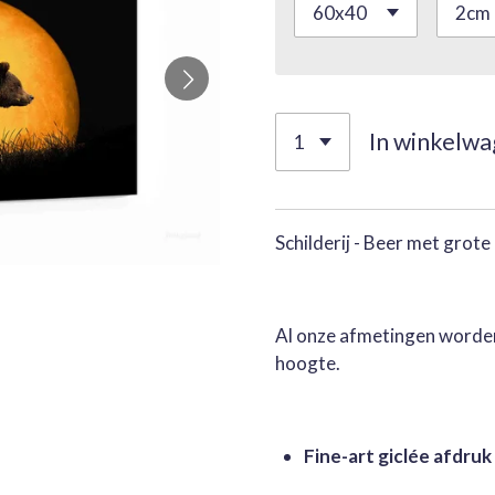
In winkelw
Schilderij - Beer met grot
Al onze afmetingen worden
hoogte.
Fine-art giclée afdruk