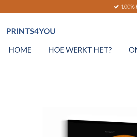
100% K
Ga
direct
naar
PRINTS4YOU
de
hoofdinhoud
HOME
HOE WERKT HET?
O