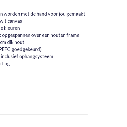
jen worden met de hand voor jou gemaakt
rwit canvas
he kleuren
k opgespannen over een houten frame
cm dik hout
 (PEFC goedgekeurd)
, inclusief ophangsysteem
ating