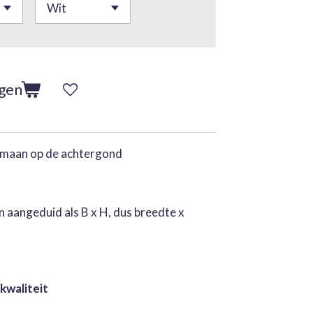
agen
e maan op de achtergond
 aangeduid als B x H, dus breedte x
 kwaliteit