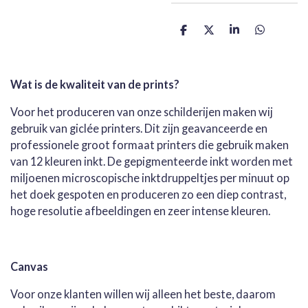
D
D
S
D
e
e
h
e
l
e
a
l
e
l
r
e
n
e
n
Wat is de kwaliteit van de prints?
Voor het produceren van onze schilderijen maken wij
gebruik van giclée printers. Dit zijn geavanceerde en
professionele groot formaat printers die gebruik maken
van 12 kleuren inkt. De gepigmenteerde inkt worden met
miljoenen microscopische inktdruppeltjes per minuut op
het doek gespoten en produceren zo een diep contrast,
hoge resolutie afbeeldingen en zeer intense kleuren.
Canvas
Voor onze klanten willen wij alleen het beste, daarom