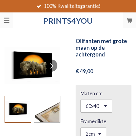
100% Kwaliteitsgarantie!
Ga
direct
PRINTS4YOU
naar
de
hoofdinhoud
Olifanten met grote
maan op de
achtergond
€ 49,00
Maten cm
Framedikte