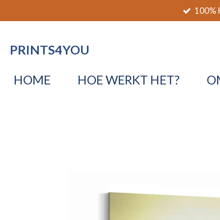
100% K
Ga
direct
naar
PRINTS4YOU
de
hoofdinhoud
HOME
HOE WERKT HET?
O