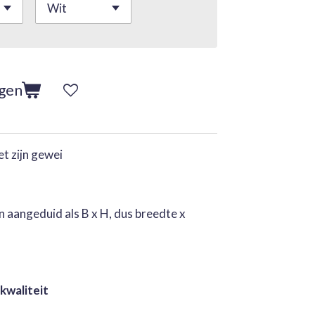
agen
et zijn gewei
 aangeduid als B x H, dus breedte x
 kwaliteit