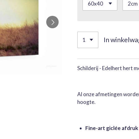
In winkelw
Schilderij - Edelhert hert m
Al onze afmetingen worden
hoogte.
Fine-art giclée afdruk