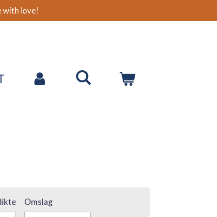
with love!
T
ikte
Omslag