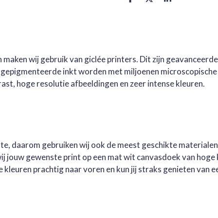
D
D
S
e
e
h
l
e
a
e
l
r
n
e
 maken wij gebruik van giclée printers. Dit zijn geavanceerd
e gepigmenteerde inkt worden met miljoenen microscopische 
st, hoge resolutie afbeeldingen en zeer intense kleuren.
este, daarom gebruiken wij ook de meest geschikte materialen
wij jouw gewenste print op een mat wit canvasdoek van hoge 
kleuren prachtig naar voren en kun jij straks genieten van ee