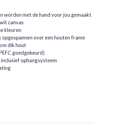
jen worden met de hand voor jou gemaakt
rwit canvas
he kleuren
k opgespannen over een houten frame
cm dik hout
 (PEFC goedgekeurd)
, inclusief ophangsysteem
ating