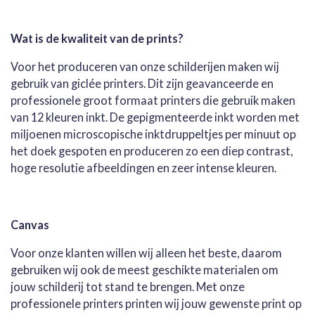
l
e
a
l
e
l
r
e
n
e
n
Wat is de kwaliteit van de prints?
Voor het produceren van onze schilderijen maken wij
gebruik van giclée printers. Dit zijn geavanceerde en
professionele groot formaat printers die gebruik maken
van 12 kleuren inkt. De gepigmenteerde inkt worden met
miljoenen microscopische inktdruppeltjes per minuut op
het doek gespoten en produceren zo een diep contrast,
hoge resolutie afbeeldingen en zeer intense kleuren.
Canvas
Voor onze klanten willen wij alleen het beste, daarom
gebruiken wij ook de meest geschikte materialen om
jouw schilderij tot stand te brengen. Met onze
professionele printers printen wij jouw gewenste print op