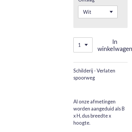
In
winkelwage
Schilderij -
Verlaten
spoorweg
Al onze afmetingen
worden aangeduid als B
x H, dus breedte x
hoogte.