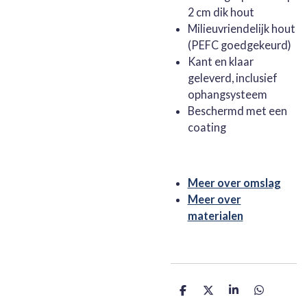
2 cm dik hout
Milieuvriendelijk hout
(PEFC goedgekeurd)
Kant en klaar
geleverd, inclusief
ophangsysteem
Beschermd met een
coating
Meer over omslag
Meer over
materialen
D
D
S
D
e
e
h
e