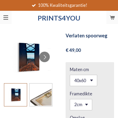
100% Kwaliteitsgarantie!
Ga
direct
PRINTS4YOU
naar
de
hoofdinhoud
Verlaten spoorweg
€ 49,00
Maten cm
Framedikte
Omslag