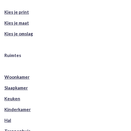
Kies je print
Kies je maat
Kies je omslag
Ruimtes
Woonkamer
Slaapkamer
Keuken
Kinderkamer
Hal