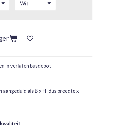
agen
n in verlaten busdepot
 aangeduid als B x H, dus breedte x
 kwaliteit