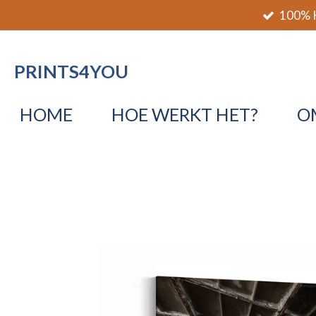
100% K
Ga
direct
naar
PRINTS4YOU
de
hoofdinhoud
HOME
HOE WERKT HET?
O