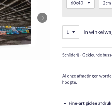
In winkelw
Schilderij -
Gekleurde busse
Al onze afmetingen worden
hoogte.
Fine-art giclée afdruk