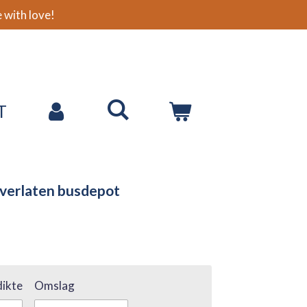
with love!
T
 verlaten busdepot
ikte
Omslag