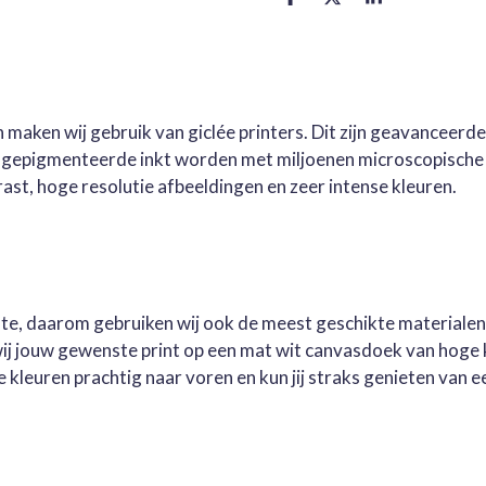
D
D
S
e
e
h
l
e
a
e
l
r
n
e
 maken wij gebruik van giclée printers. Dit zijn geavanceerd
e gepigmenteerde inkt worden met miljoenen microscopische 
st, hoge resolutie afbeeldingen en zeer intense kleuren.
este, daarom gebruiken wij ook de meest geschikte materialen
wij jouw gewenste print op een mat wit canvasdoek van hoge 
kleuren prachtig naar voren en kun jij straks genieten van ee