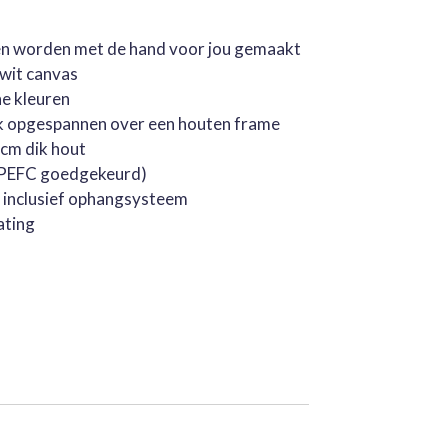
jen worden met de hand voor jou gemaakt
rwit canvas
he kleuren
k opgespannen over een houten frame
cm dik hout
 (PEFC goedgekeurd)
, inclusief ophangsysteem
ating