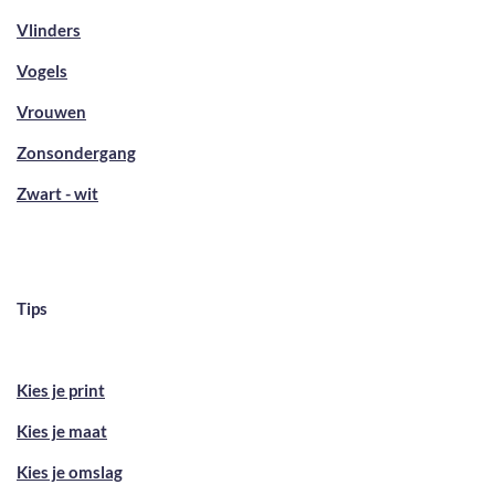
Vlinders
Vogels
Vrouwen
Zonsondergang
Zwart - wit
Tips
Kies je print
Kies je maat
Kies je omslag