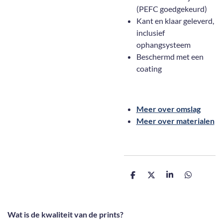
(PEFC goedgekeurd)
Kant en klaar geleverd,
inclusief
ophangsysteem
Beschermd met een
coating
Meer over omslag
Meer over materialen
D
D
S
D
e
e
h
e
l
e
a
l
e
l
r
e
n
e
n
Wat is de kwaliteit van de prints?