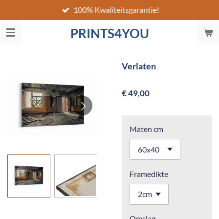
100% Kwaliteitsgarantie!
Ga
direct
PRINTS4YOU
naar
de
hoofdinhoud
Verlaten
€ 49,00
Maten cm
Framedikte
Omslag