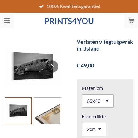
100% Kwaliteitsgarantie!
Ga
direct
PRINTS4YOU
naar
de
hoofdinhoud
Verlaten vliegtuigwrak
in IJsland
€ 49,00
Maten cm
Framedikte