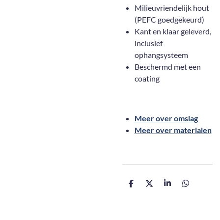
Milieuvriendelijk hout
(PEFC goedgekeurd)
Kant en klaar geleverd,
inclusief
ophangsysteem
Beschermd met een
coating
Meer over omslag
Meer over materialen
D
D
S
D
e
e
h
e
l
e
a
l
e
l
r
e