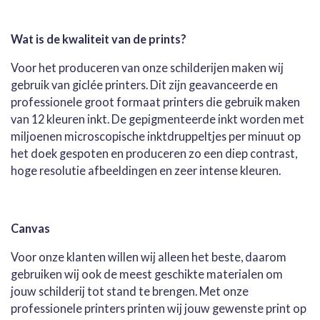
l
e
a
l
e
l
r
e
n
e
n
Wat is de kwaliteit van de prints?
Voor het produceren van onze schilderijen maken wij
gebruik van giclée printers. Dit zijn geavanceerde en
professionele groot formaat printers die gebruik maken
van 12 kleuren inkt. De gepigmenteerde inkt worden met
miljoenen microscopische inktdruppeltjes per minuut op
het doek gespoten en produceren zo een diep contrast,
hoge resolutie afbeeldingen en zeer intense kleuren.
Canvas
Voor onze klanten willen wij alleen het beste, daarom
gebruiken wij ook de meest geschikte materialen om
jouw schilderij tot stand te brengen. Met onze
professionele printers printen wij jouw gewenste print op