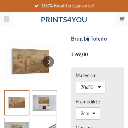
100% Kwaliteitsgarantie!
Ga
direct
PRINTS4YOU
naar
de
hoofdinhoud
Brug bij Toledo
€ 69,00
Maten cm
Framedikte
Omslag