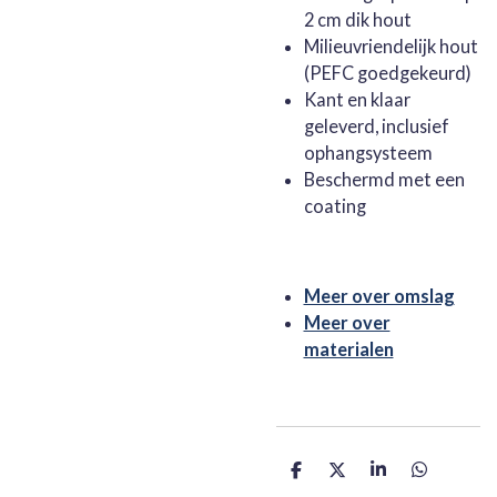
2 cm dik hout
Milieuvriendelijk hout
(PEFC goedgekeurd)
Kant en klaar
geleverd, inclusief
ophangsysteem
Beschermd met een
coating
Meer over omslag
Meer over
materialen
D
D
S
D
e
e
h
e