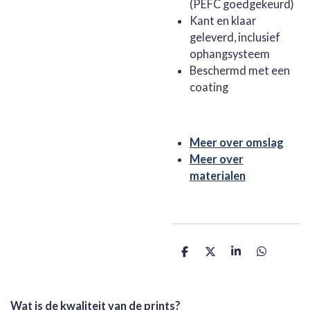
(PEFC goedgekeurd)
Kant en klaar
geleverd, inclusief
ophangsysteem
Beschermd met een
coating
Meer over omslag
Meer over
materialen
D
D
S
D
e
e
h
e
l
e
a
l
e
l
r
e
n
e
n
Wat is de kwaliteit van de prints?