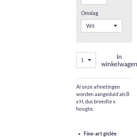
Omslag
In
winkelwage
Al onze afmetingen
worden aangeduid als B
x H, dus breedte x
hoogte.
Fine-art giclée