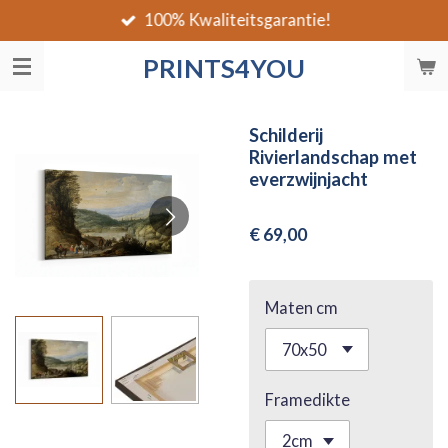
100% Kwaliteitsgarantie!
Ga
direct
PRINTS4YOU
naar
de
hoofdinhoud
Schilderij
Rivierlandschap met
everzwijnjacht
€ 69,00
Maten cm
Framedikte