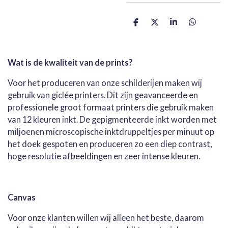
D
D
S
D
e
e
h
e
l
e
a
l
e
l
r
e
n
e
n
Wat is de kwaliteit van de prints?
Voor het produceren van onze schilderijen maken wij
gebruik van giclée printers. Dit zijn geavanceerde en
professionele groot formaat printers die gebruik maken
van 12 kleuren inkt. De gepigmenteerde inkt worden met
miljoenen microscopische inktdruppeltjes per minuut op
het doek gespoten en produceren zo een diep contrast,
hoge resolutie afbeeldingen en zeer intense kleuren.
Canvas
Voor onze klanten willen wij alleen het beste, daarom