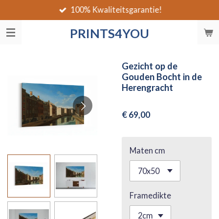
100% Kwaliteitsgarantie!
Ga
direct
PRINTS4YOU
naar
de
hoofdinhoud
Gezicht op de
Gouden Bocht in de
Herengracht
€ 69,00
Maten cm
Framedikte