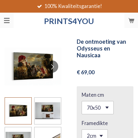
100% Kwaliteitsgarantie!
Ga
direct
PRINTS4YOU
naar
de
hoofdinhoud
De ontmoeting van
Odysseus en
Nausicaa
€ 69,00
Maten cm
Framedikte