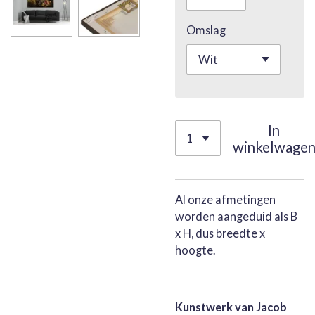
Omslag
In
winkelwage
Al onze afmetingen
worden aangeduid als B
x H, dus breedte x
hoogte.
Kunstwerk van Jacob