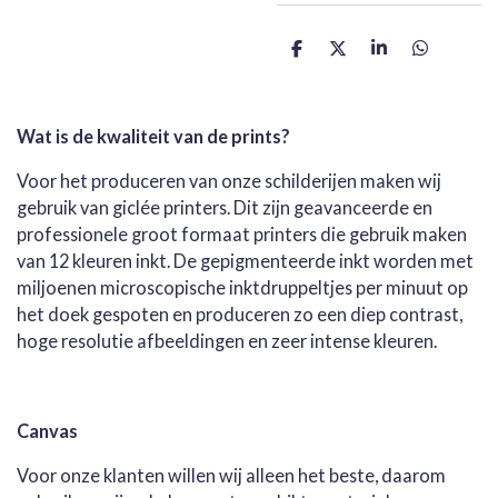
D
D
S
D
e
e
h
e
l
e
a
l
e
l
r
e
n
e
n
Wat is de kwaliteit van de prints?
Voor het produceren van onze schilderijen maken wij
gebruik van giclée printers. Dit zijn geavanceerde en
professionele groot formaat printers die gebruik maken
van 12 kleuren inkt. De gepigmenteerde inkt worden met
miljoenen microscopische inktdruppeltjes per minuut op
het doek gespoten en produceren zo een diep contrast,
hoge resolutie afbeeldingen en zeer intense kleuren.
Canvas
Voor onze klanten willen wij alleen het beste, daarom