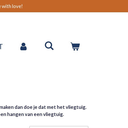
with love!
T
t maken dan doe je dat met het vliegtuig.
ben hangen van een vliegtuig.