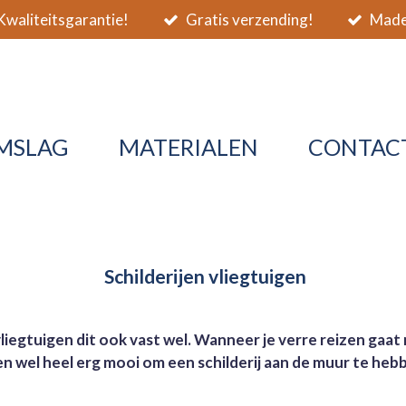
waliteitsgarantie!
Gratis verzending!
Made 
MSLAG
MATERIALEN
CONTAC
Schilderijen vliegtuigen
n vliegtuigen dit ook vast wel. Wanneer je verre reizen gaa
en wel heel erg mooi om een schilderij aan de muur te heb