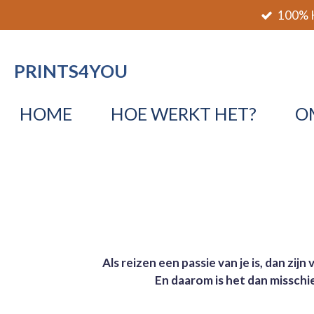
100% K
Ga
direct
naar
PRINTS4YOU
de
hoofdinhoud
HOME
HOE WERKT HET?
O
Als reizen een passie van je is, dan zij
En daarom is het dan misschi