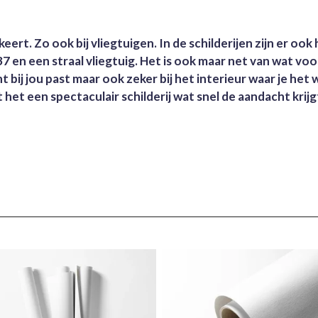
eert. Zo ook bij vliegtuigen. In de schilderijen zijn er oo
37 en een straal vliegtuig. Het is ook maar net van wat voo
t bij jou past maar ook zeker bij het interieur waar je het
t het een spectaculair schilderij wat snel de aandacht krij