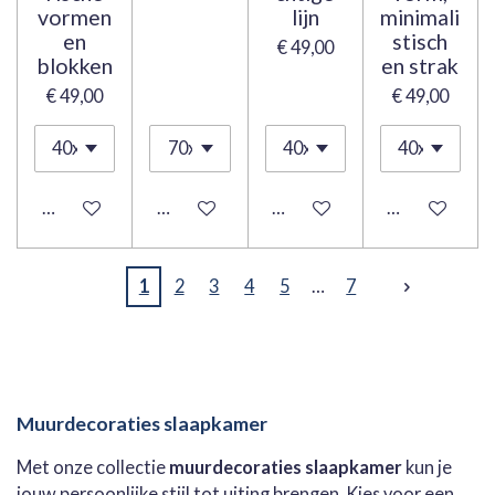
vormen
lijn
minimali
en
stisch
€ 49,00
blokken
en strak
€ 49,00
€ 49,00
Bekijk details
Bekijk details
Bekijk details
Bekijk details
1
2
3
4
5
7
Muurdecoraties slaapkamer
Met onze collectie
muurdecoraties slaapkamer
kun je
jouw persoonlijke stijl tot uiting brengen. Kies voor een