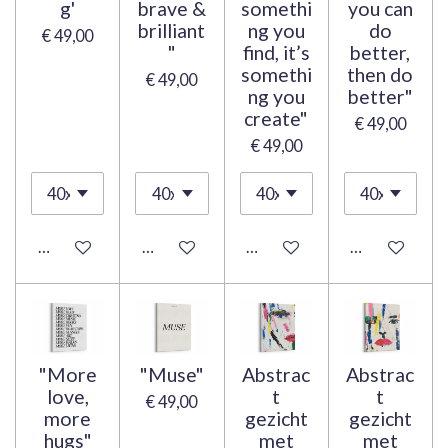
g'
brave &
somethi
you can
brilliant
ng you
do
€ 49,00
"
find, it’s
better,
somethi
then do
€ 49,00
ng you
better"
create"
€ 49,00
€ 49,00
Bekijk details
Bekijk details
Bekijk details
Bekijk details
"More
"Muse"
Abstrac
Abstrac
love,
t
t
€ 49,00
more
gezicht
gezicht
hugs"
met
met