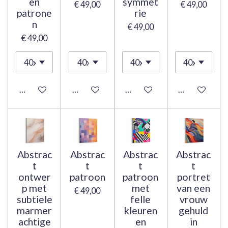
en
symmet
€ 49,00
€ 49,00
patrone
rie
n
€ 49,00
€ 49,00
Bekijk details
Bekijk details
Bekijk details
Bekijk details
Abstrac
Abstrac
Abstrac
Abstrac
t
t
t
t
ontwer
patroon
patroon
portret
p met
met
van een
€ 49,00
subtiele
felle
vrouw
marmer
kleuren
gehuld
achtige
en
in