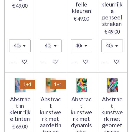
felle
kleurrijk
€ 49,00
kleuren
e
penseel
€ 49,00
streken
€ 49,00
Bekijk details
Bekijk details
Bekijk details
Bekijk details
1+1
1+1
Abstrac
Abstrac
Abstrac
Abstrac
t in
t
t
t
kleurrijk
kunstwe
kunstwe
kunstwe
e tinten
rk met
rk met
rk met
aardetin
dynamis
geomet
€ 69,00
ten en
che
rische