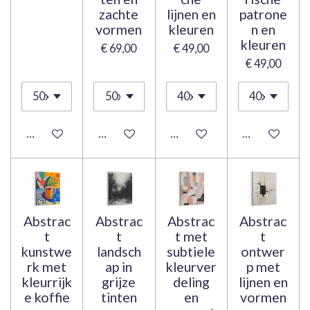
zachte
lijnen en
patrone
vormen
kleuren
n en
kleuren
€ 69,00
€ 49,00
€ 49,00
In winkelwagen
In winkelwagen
Bekijk details
Bekijk details
Abstrac
Abstrac
Abstrac
Abstrac
t
t
t met
t
kunstwe
landsch
subtiele
ontwer
rk met
ap in
kleurver
p met
kleurrijk
grijze
deling
lijnen en
e koffie
tinten
en
vormen