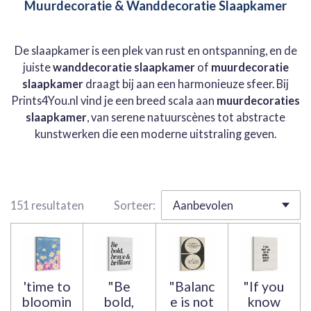
Muurdecoratie & Wanddecoratie Slaapkamer
De slaapkamer is een plek van rust en ontspanning, en de
juiste
wanddecoratie slaapkamer
of
muurdecoratie
slaapkamer
draagt bij aan een harmonieuze sfeer. Bij
Prints4You.nl vind je een breed scala aan
muurdecoraties
slaapkamer
, van serene natuurscènes tot abstracte
kunstwerken die een moderne uitstraling geven.
151 resultaten
Sorteer:
'time to
"Be
"Balanc
"If you
bloomin
bold,
e is not
know