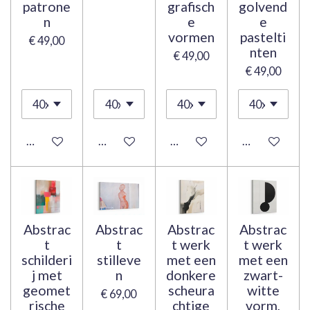
patrone
grafisch
golvend
n
e
e
vormen
pastelti
€ 49,00
nten
€ 49,00
€ 49,00
Bekijk details
Bekijk details
Bekijk details
Bekijk details
Abstrac
Abstrac
Abstrac
Abstrac
t
t
t werk
t werk
schilderi
stilleve
met een
met een
j met
n
donkere
zwart-
geomet
scheura
witte
€ 69,00
rische
chtige
vorm,